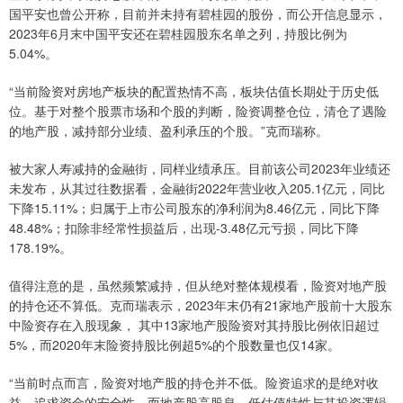
国平安也曾公开称，目前并未持有碧桂园的股份，而公开信息显示，
2023年6月末中国平安还在碧桂园股东名单之列，持股比例为
5.04%。
“当前险资对房地产板块的配置热情不高，板块估值长期处于历史低
位。基于对整个股票市场和个股的判断，险资调整仓位，清仓了遇险
的地产股，减持部分业绩、盈利承压的个股。”克而瑞称。
被大家人寿减持的金融街，同样业绩承压。目前该公司2023年业绩还
未发布，从其过往数据看，金融街2022年营业收入205.1亿元，同比
下降15.11%；归属于上市公司股东的净利润为8.46亿元，同比下降
48.48%；扣除非经常性损益后，出现-3.48亿元亏损，同比下降
178.19%。
值得注意的是，虽然频繁减持，但从绝对整体规模看，险资对地产股
的持仓还不算低。克而瑞表示，2023年末仍有21家地产股前十大股东
中险资存在入股现象， 其中13家地产股险资对其持股比例依旧超过
5%，而2020年末险资持股比例超5%的个股数量也仅14家。
“当前时点而言，险资对地产股的持仓并不低。险资追求的是绝对收
益，追求资金的安全性，而地产股高股息、低估值特性与其投资逻辑