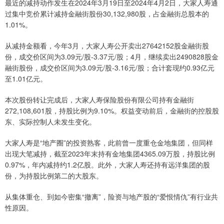
最近的减持动作发生在2024年3月19日至2024年4月2日，大家人寿通
过集中竞价累计减持金融街股份30,132,980股，占金融街总股本的
1.01%。
从减持金额看，今年3月，大家人寿公开卖出27642152股金融街股
份，成交价区间为3.09元/股-3.37元/股；4月，继续卖出2490828股金
融街股份，成交价区间为3.09元/股-3.16元/股；合计套现约0.93亿元
至1.01亿元。
本次股份转让完成后，大家人寿保险股份有限公司持有金融街
272,108,601股，持股比例为9.10%。权益变动前后，金融街的控股股
东、实际控制人未发生变化。
大家人寿是“地产圈”的投资熟客，此前曾一度重仓金地集团，但同样
出现大笔减持，截至2023年末持有金地集团4365.09万股，持股比例
0.97%，年内减持约1.2亿股。此外，大家人寿还持有远洋集团的股
份，为持股比例第二的大股东。
从集体重仓、到如今密集“撤离”，险资与地产股的“爱恨情仇”有行业共
性原因。