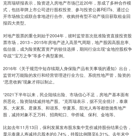
克而瑞研报表示，险资进入房地产市场已近20年，形成了多种合作模
式，包括举牌上市公司进行股权投资、参与投资公募REITs、通过公
开市场独立或联合拿地进行合作、收购持有型不动产项目获取租金回
报四大类型。
对地产股票的重仓则始于2004年，彼时监管首次批准险资直接投资股
票市场，2013～2015年房地产进入高景气周期，地产股因高股息率、
低估值，成为险资配置资产的较佳选择，期间行业出现“金地控股权争
夺战”“宝万之争”等多个典型案例。
2016年《关于规范中短存续期人身保险产品有关事项的通知》出台，
监管对万能险的发行和经营管理进行全方位、系统性地严管，险资的
“恶意收购”现象才得以制止。
“2021下半年以来，民企陆续出险、市场信心不足，房地产基本面有
所恶化，险资陆续减持地产股。”克而瑞表示，据不完全统计，泰康
系、大家系、君康系、和谐系、华夏系、阳光人寿等都曾抛售地产
股，减持对象不乏万科、招商蛇口、华侨城、保利、金地等。
比如去年11月13日，保利发展发布股东集中竞价减持股份结果公告，
显示泰康人寿减持总股本的0.74%，持股比例降至6.31%。去年末中