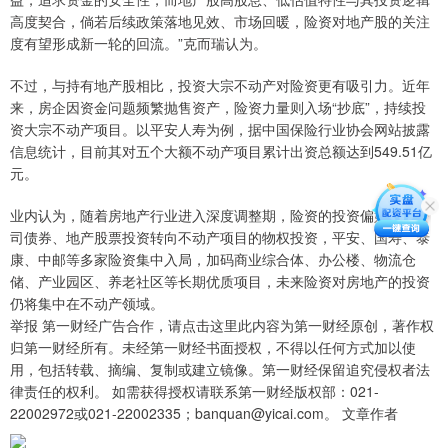
高度契合，倘若后续政策落地见效、市场回暖，险资对地产股的关注
度有望形成新一轮的回流。”克而瑞认为。
不过，与持有地产股相比，投资大宗不动产对险资更有吸引力。近年
来，房企因资金问题频繁抛售资产，险资力量则入场“抄底”，持续投
资大宗不动产项目。以平安人寿为例，据中国保险行业协会网站披露
信息统计，目前其对五个大额不动产项目累计出资总额达到549.51亿
元。
业内认为，随着房地产行业进入深度调整期，险资的投资偏好也从公
司债券、地产股票投资转向不动产项目的物权投资，平安、国寿、泰
康、中邮等多家险资集中入局，加码商业综合体、办公楼、物流仓
储、产业园区、养老社区等长期优质项目，未来险资对房地产的投资
仍将集中在不动产领域。
举报 第一财经广告合作，请点击这里此内容为第一财经原创，著作权
归第一财经所有。未经第一财经书面授权，不得以任何方式加以使
用，包括转载、摘编、复制或建立镜像。第一财经保留追究侵权者法
律责任的权利。 如需获得授权请联系第一财经版权部：021-
22002972或021-22002335；banquan@yicai.com。 文章作者