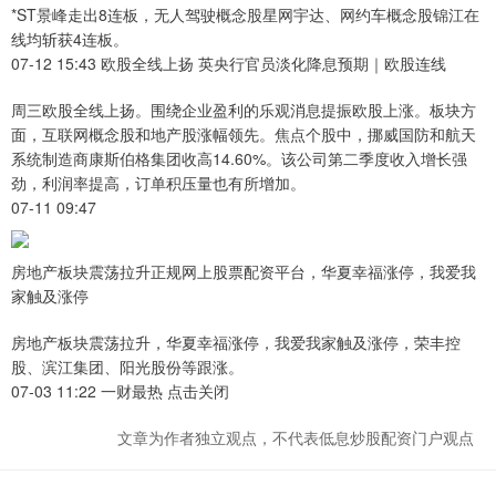
*ST景峰走出8连板，无人驾驶概念股星网宇达、网约车概念股锦江在
线均斩获4连板。
07-12 15:43 欧股全线上扬 英央行官员淡化降息预期｜欧股连线
周三欧股全线上扬。围绕企业盈利的乐观消息提振欧股上涨。板块方
面，互联网概念股和地产股涨幅领先。焦点个股中，挪威国防和航天
系统制造商康斯伯格集团收高14.60%。该公司第二季度收入增长强
劲，利润率提高，订单积压量也有所增加。
07-11 09:47
房地产板块震荡拉升正规网上股票配资平台，华夏幸福涨停，我爱我
家触及涨停
房地产板块震荡拉升，华夏幸福涨停，我爱我家触及涨停，荣丰控
股、滨江集团、阳光股份等跟涨。
07-03 11:22 一财最热 点击关闭
文章为作者独立观点，不代表低息炒股配资门户观点