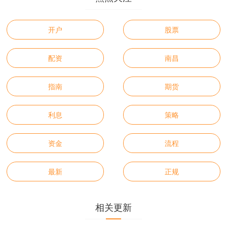
开户
股票
配资
南昌
指南
期货
利息
策略
资金
流程
最新
正规
相关更新