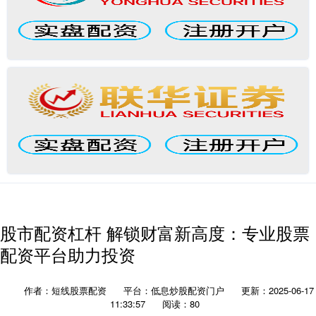
股市配资杠杆 解锁财富新高度：专业股票
配资平台助力投资
作者：短线股票配资
平台：低息炒股配资门户
更新：2025-06-17
11:33:57
阅读：80