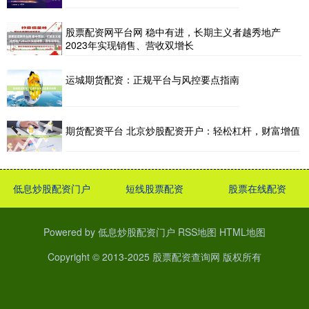
股票配资网平台网 稳中有进，长期主义者越秀地产
2023年实现销售、营收双增长
运城期货配资：正规平台与风控要点指南
期货配资平台 北京炒股配资开户：轻松杠杆，财富增值
低息炒股配资门户
短线股票配资
股票在线配资
Powered by
低息炒股配资门户
RSS地图
HTML地图
Copyright
© 2013-2025
股票配资查询网
版权所有