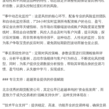
波动性和不同期货品种的特性，动态设定并调整初始保证金比例与杠
杆倍数，从源头控制过度杠杆的风险。
**事中动态化监控**：这是风控的核心环节。配备专业的风险监控团队
和自动化监控系统，7*24小时实时监测所有配资账户的仓位、盈亏、
保证金比例等关键指标。当市场出现极端波动或账户风险度逼近预警
线时，系统会自动预警，风控人员会及时与客户沟通，提示风险，探
讨应对策略，而非简单地等待强平。这种动态、人性化的监控，旨在
为客户争取宝贵的反应时间，避免因短期剧烈波动而被仓促止损。
**事后系统性评估**：定期对风控策略、参数设置进行回溯检验和评
估，分析平仓案例，总结市场规律与客户行为特点，不断优化风控模
型。同时，为客户提供交易数据分析报告，帮助其审视自身的交易习
惯、盈亏结构，从失败中学习，实现成长。
### 专注支持：超越资金提供的价值赋能
北京优秀的期货配资公司，其定位早已超越单纯的“资金批发商”，而
是致力于成为交易者的“战略支持伙伴”。这种支持体现在：
**技术平台支持**：提供稳定、高速、功能齐全的交易终端，确保交易