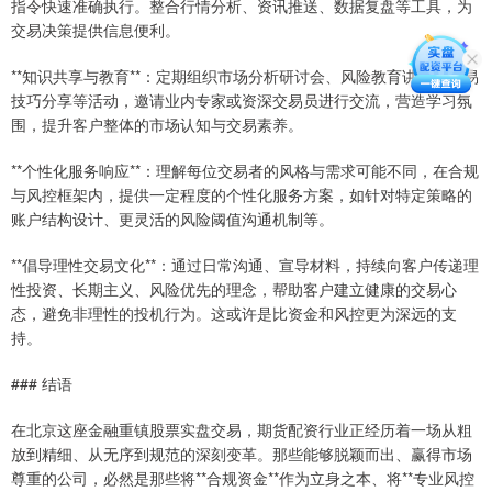
指令快速准确执行。整合行情分析、资讯推送、数据复盘等工具，为
交易决策提供信息便利。
**知识共享与教育**：定期组织市场分析研讨会、风险教育讲座、交易
技巧分享等活动，邀请业内专家或资深交易员进行交流，营造学习氛
围，提升客户整体的市场认知与交易素养。
**个性化服务响应**：理解每位交易者的风格与需求可能不同，在合规
与风控框架内，提供一定程度的个性化服务方案，如针对特定策略的
账户结构设计、更灵活的风险阈值沟通机制等。
**倡导理性交易文化**：通过日常沟通、宣导材料，持续向客户传递理
性投资、长期主义、风险优先的理念，帮助客户建立健康的交易心
态，避免非理性的投机行为。这或许是比资金和风控更为深远的支
持。
### 结语
在北京这座金融重镇股票实盘交易，期货配资行业正经历着一场从粗
放到精细、从无序到规范的深刻变革。那些能够脱颖而出、赢得市场
尊重的公司，必然是那些将**合规资金**作为立身之本、将**专业风控