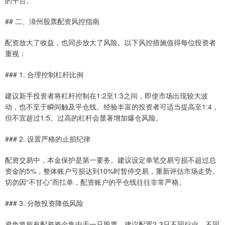
的平台。
## 二、漳州股票配资风控指南
配资放大了收益，也同步放大了风险。以下风控措施值得每位投资者
重视：
### 1. 合理控制杠杆比例
建议新手投资者将杠杆控制在1:2至1:3之间，即使市场出现较大波
动，也不至于瞬间触及平仓线。经验丰富的投资者可适当提高至1:4，
但不宜超过1:5。过高的杠杆会显著增加爆仓风险。
### 2. 设置严格的止损纪律
配资交易中，本金保护是第一要务。建议设定单笔交易亏损不超过总
资金的5%，整体账户亏损达到10%时暂停交易，重新评估市场走势。
切勿因“不甘心”而扛单，配资账户的平仓线往往非常严格。
### 3. 分散投资降低风险
避免将所有配资资金集中于一只股票。建议配置2-3只不同行业、不同