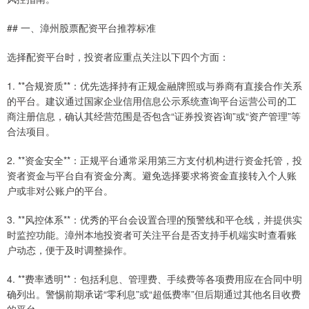
## 一、漳州股票配资平台推荐标准
选择配资平台时，投资者应重点关注以下四个方面：
1. **合规资质**：优先选择持有正规金融牌照或与券商有直接合作关系
的平台。建议通过国家企业信用信息公示系统查询平台运营公司的工
商注册信息，确认其经营范围是否包含“证券投资咨询”或“资产管理”等
合法项目。
2. **资金安全**：正规平台通常采用第三方支付机构进行资金托管，投
资者资金与平台自有资金分离。避免选择要求将资金直接转入个人账
户或非对公账户的平台。
3. **风控体系**：优秀的平台会设置合理的预警线和平仓线，并提供实
时监控功能。漳州本地投资者可关注平台是否支持手机端实时查看账
户动态，便于及时调整操作。
4. **费率透明**：包括利息、管理费、手续费等各项费用应在合同中明
确列出。警惕前期承诺“零利息”或“超低费率”但后期通过其他名目收费