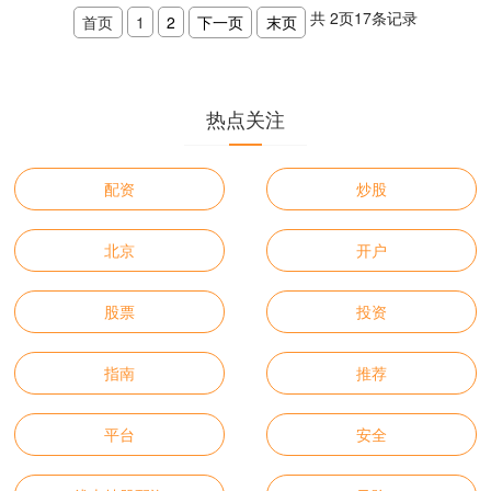
共
2
页
17
条记录
首页
1
2
下一页
末页
热点关注
配资
炒股
北京
开户
股票
投资
指南
推荐
平台
安全