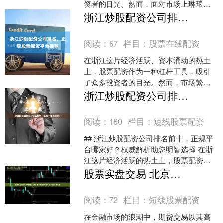
资者的目光。然而，面对市场上琳琅满
目的配资公司，如何选择一家正规、安
浙江炒股配资公司排名，正规股票配资平台推荐
全、可靠的服务商，成为投....
阅读：
67
栏目：
股票在线配资
在浙江这片经济活跃、资本涌动的热土
上，股票配资作为一种杠杆工具，吸引
了众多投资者的目光。然而，市场繁荣
的背后，平台质量参差不齐，选择一家
浙江炒股配资公司排名前十，正规平台哪家好？
正规、可靠的配资公司至关....
阅读：
180
栏目：
短线股票配资
## 浙江炒股配资公司排名前十，正规平
台哪家好？权威解析助您明智选择 在浙
江这片经济活跃的热土上，股票配资服
务需求旺盛，市场上涌现出众多平台。
股票实盘交易 北京期货配资公司：合规资金与专业风控，专注交易支持
面对“浙江炒股配资....
阅读：
72
栏目：
短线股票配资
在金融市场的浪潮中，期货交易以其高