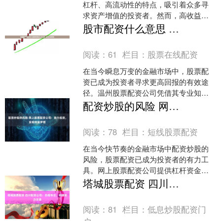
杠杆、高流动性的特点，吸引着众多寻
求资产增值的投资者。然而，高收益往
往伴随着高风险，充足的交易本金和专
股市配资什么意思 温州股票配资公司电话：解锁财富密码
业的风险管理能力股票实盘....
阅读：
61
栏目：
股票在线配资
在当今瞬息万变的金融市场中，股票配
资已成为投资者寻求更高回报的有效途
径。温州股票配资公司凭借其专业知识
和丰富的经验，为投资者提供量身定制
配资炒股的风险 网上股票配资公司：助力投资，实现财富梦想
的配资解决方案，助力他们....
阅读：
78
栏目：
短线股票配资
在当今快节奏的金融市场中配资炒股的
风险，股票配资已成为投资者的有力工
具。网上股票配资公司提供杠杆资金，
使投资者能够放大其投资组合，从而获
塔城股票配资 四川配资公司：合规专注，稳健助力交易
得更高的潜在回报。 盈透....
阅读：
81
栏目：
低息炒股配资门