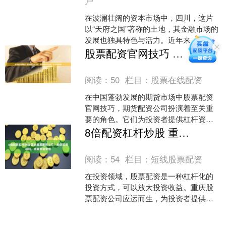
户
在波澜壮阔的资本市场中，四川，这片
以“天府之国”著称的土地，其金融市场的
发展也独具特色与活力。近年来，随着
投资者对资金杠杆需求的增长，配资行
股票配资官网技巧 中国期货配资公司：助您把握市场先机，实现财富增值
业应运而生并不断发展....
阅读：
50
栏目：
股票在线配资
在中国蓬勃发展的期货市场中股票配资
官网技巧，期货配资公司扮演着至关重
要的角色。它们为投资者提供杠杆资
金，帮助他们放大投资收益，同时降低
8倍配资杠杆炒股 重庆股票配资公司：助您投资获利，成就财富梦想
风险。 * **放大收益率....
阅读：
54
栏目：
短线股票配资
在投资领域，股票配资是一种杠杆化的
投资方式，可以放大投资收益。重庆股
票配资公司应运而生，为投资者提供专
业、安全的配资服务。 * **放大收益：**
杠杆效应放大投....