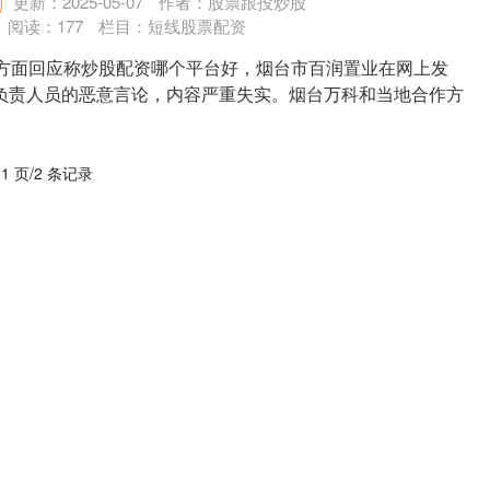
更新：2025-05-07
作者：股票跟投炒股
阅读：
177
栏目：
短线股票配资
科方面回应称炒股配资哪个平台好，烟台市百润置业在网上发
负责人员的恶意言论，内容严重失实。烟台万科和当地合作方
....
 1 页/2 条记录