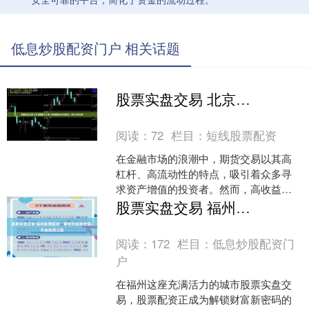
低息炒股配资门户 相关话题
股票实盘交易 北京期货配资公司：合规资金与专业风控，专注交易支持
阅读：
72
栏目：
短线股票配资
在金融市场的浪潮中，期货交易以其高
杠杆、高流动性的特点，吸引着众多寻
求资产增值的投资者。然而，高收益往
往伴随着高风险，充足的交易本金和专
股票实盘交易 福州股票配资：解锁财富新密码，开启投资之路
业的风险管理能力股票实盘....
阅读：
172
栏目：
低息炒股配资门
户
在福州这座充满活力的城市股票实盘交
易，股票配资正成为解锁财富新密码的