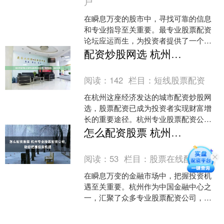
户
在瞬息万变的股市中，寻找可靠的信息
和专业指导至关重要。最专业股票配资
论坛应运而生，为投资者提供了一个交
流、学习和提升投资技能的平台。 * **安
配资炒股网选 杭州专业股票配资公司，助力投资，成就财富
全可靠：**选择....
阅读：
142
栏目：
短线股票配资
在杭州这座经济发达的城市配资炒股网
选，股票配资已成为投资者实现财富增
长的重要途径。杭州专业股票配资公司
应运而生，为投资者提供资金杠杆，助
怎么配资股票 杭州专业股票配资公司，助您把握投资机遇
力其把握市场机遇。 * ....
阅读：
53
栏目：
股票在线配资
在瞬息万变的金融市场中，把握投资机
遇至关重要。杭州作为中国金融中心之
一，汇聚了众多专业股票配资公司，为
投资者提供资金杠杆，助力投资收益最
大化。 * **放大收益....