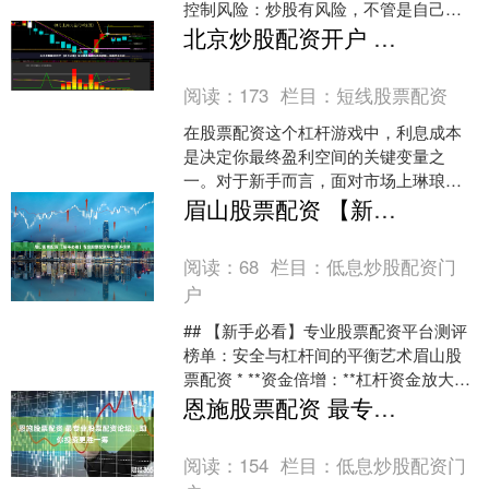
控制风险：炒股有风险，不管是自己的
资金还是借款资金，都需要注意风险控
北京炒股配资开户 【新手必看】专业股票配资利息测评榜：低息平台TOP
制。设定好止损....
阅读：
173
栏目：
短线股票配资
在股票配资这个杠杆游戏中，利息成本
是决定你最终盈利空间的关键变量之
一。对于新手而言，面对市场上琳琅满
目的配资平台和复杂的计息方式，如何
眉山股票配资 【新手必看】专业股票配资平台测评榜单
选择一家真正“低息”的平台....
阅读：
68
栏目：
低息炒股配资门
户
## 【新手必看】专业股票配资平台测评
榜单：安全与杠杆间的平衡艺术眉山股
票配资 * **资金倍增：**杠杆资金放大投
资收益，让投资者以小博大。 在股市波
恩施股票配资 最专业股票配资论坛，助你投资更胜一筹
动中寻找....
阅读：
154
栏目：
低息炒股配资门